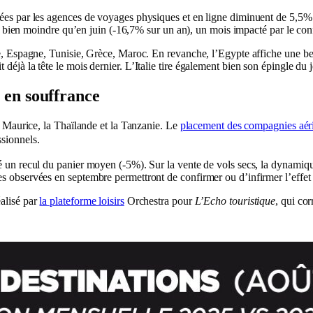
isées par les agences de voyages physiques et en ligne diminuent de 5,5
ais bien moindre qu’en juin (-16,7% sur un an), un mois impacté par le confl
aine, Espagne, Tunisie, Grèce, Maroc. En revanche, l’Egypte affiche une
déjà la tête le mois dernier. L’Italie tire également bien son épingle du 
s en souffrance
le Maurice, la Thaïlande et la Tanzanie. Le
placement des compagnies aérie
ssionnels.
é un recul du panier moyen (-5%). Sur la vente de vols secs, la dynamiqu
s observées en septembre permettront de confirmer ou d’infirmer l’effet 
alisé par
la plateforme loisirs
Orchestra pour
L’Echo touristi
que
, qui co