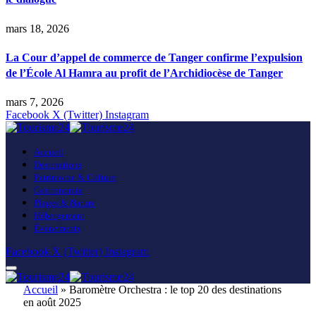
mars 18, 2026
La Cour d’appel de commerce de Tanger confirme l’expulsion
de l’École Al Hamra au profit de l’Archidiocèse de Tanger
mars 7, 2026
Facebook
X (Twitter)
Instagram
Accueil
Destinations
Patrimoine & Culture
Gastronomie
Plages & Nature
Hébergement
Événements
Facebook
X (Twitter)
Instagram
Accueil
»
Baromètre Orchestra : le top 20 des destinations
en août 2025