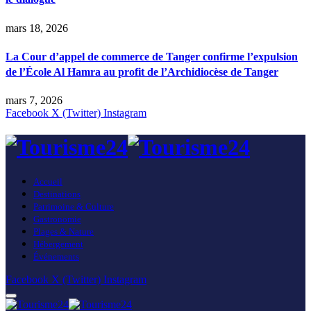
mars 18, 2026
La Cour d’appel de commerce de Tanger confirme l’expulsion
de l’École Al Hamra au profit de l’Archidiocèse de Tanger
mars 7, 2026
Facebook
X (Twitter)
Instagram
Accueil
Destinations
Patrimoine & Culture
Gastronomie
Plages & Nature
Hébergement
Événements
Facebook
X (Twitter)
Instagram