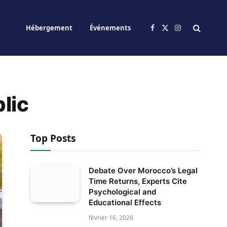
Hébergement
Événements
Facebook
X
Instagram
(Twitter)
lic
Top Posts
Debate Over Morocco’s Legal
Time Returns, Experts Cite
Psychological and
Educational Effects
février 16, 2026