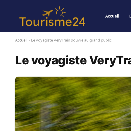
Accueil
Accueil
»
Le voyagiste VeryTrain s’ouvre au grand public
Le voyagiste VeryTra