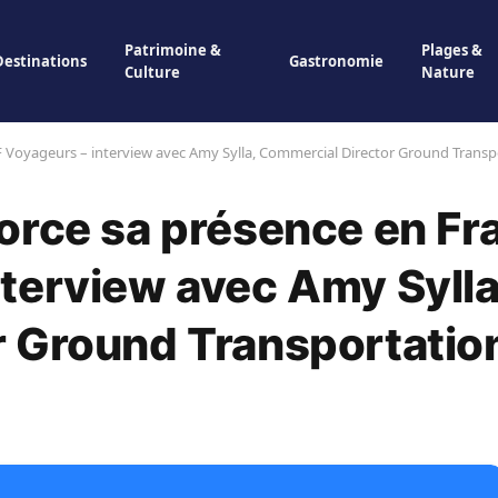
Patrimoine &
Plages &
Destinations
Gastronomie
Culture
Nature
 Voyageurs – interview avec Amy Sylla, Commercial Director Ground Transp
orce sa présence en Fr
terview avec Amy Sylla
 Ground Transportation