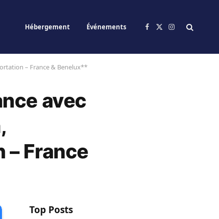
Hébergement
Événements
Facebook
X
Instagram
(Twitter)
ortation – France & Benelux**
ance avec
,
 – France
Top Posts