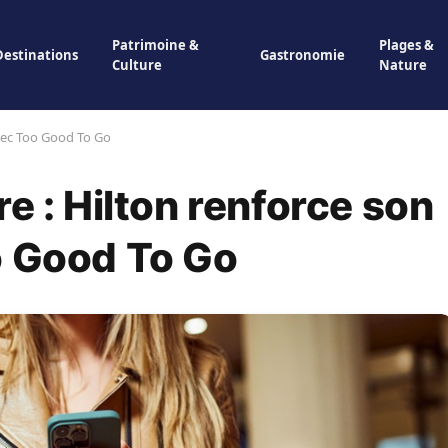
Patrimoine &
Plages &
Destinations
Gastronomie
Culture
Nature
avec Too Good To Go
e : Hilton renforce son
o Good To Go