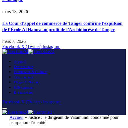
mars 18, 2026
La Cour d’appel de commerce de Tanger confirme l’expulsion
de l’École Al Hamra au profit de l’Archidiocèse de Tanger
mars 7, 2026
Facebook
X (Twitter)
Instagram
Accueil
Destinations
Patrimoine & Culture
Gastronomie
Plages & Nature
Hébergement
Événements
Facebook
X (Twitter)
Instagram
Accueil
»
Justice : le dirigeant de Visamundi condamné pour
usurpation d’identité