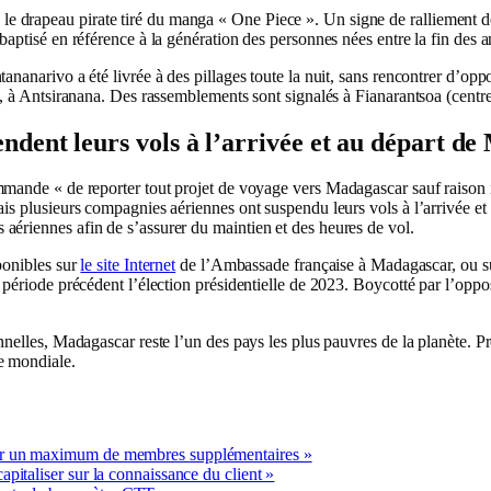
 drapeau pirate tiré du manga « One Piece ». Un signe de ralliement dé
 baptisé en référence à la génération des personnes nées entre la fin des
ananarivo a été livrée à des pillages toute la nuit, sans rencontrer d’opp
d, à Antsiranana. Des rassemblements sont signalés à Fianarantsoa (centre
ndent leurs vols à l’arrivée et au départ d
ande « de reporter tout projet de voyage vers Madagascar sauf raison i
ais plusieurs compagnies aériennes ont suspendu leurs vols à l’arrivée et
aériennes afin de s’assurer du maintien et des heures de vol.
ponibles sur
le site Internet
de l’Ambassade française à Madagascar, ou 
période précédent l’élection présidentielle de 2023. Boycotté par l’oppositi
nnelles, Madagascar reste l’un des pays les plus pauvres de la planète. P
e mondiale.
irer un maximum de membres supplémentaires »
capitaliser sur la connaissance du client »