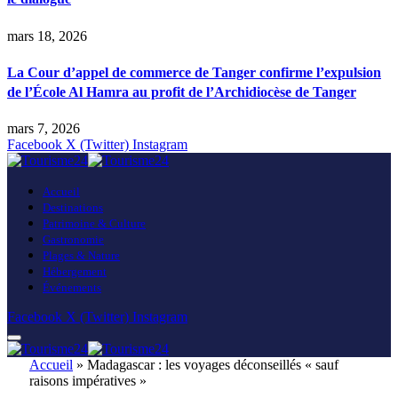
mars 18, 2026
La Cour d’appel de commerce de Tanger confirme l’expulsion
de l’École Al Hamra au profit de l’Archidiocèse de Tanger
mars 7, 2026
Facebook
X (Twitter)
Instagram
Accueil
Destinations
Patrimoine & Culture
Gastronomie
Plages & Nature
Hébergement
Événements
Facebook
X (Twitter)
Instagram
Accueil
»
Madagascar : les voyages déconseillés « sauf
raisons impératives »