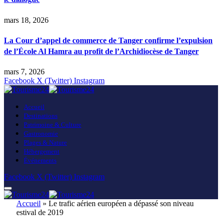
mars 18, 2026
La Cour d’appel de commerce de Tanger confirme l’expulsion
de l’École Al Hamra au profit de l’Archidiocèse de Tanger
mars 7, 2026
Facebook
X (Twitter)
Instagram
Accueil
Destinations
Patrimoine & Culture
Gastronomie
Plages & Nature
Hébergement
Événements
Facebook
X (Twitter)
Instagram
Accueil
»
Le trafic aérien européen a dépassé son niveau
estival de 2019