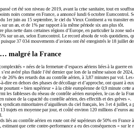
passé cet été son niveau de 2019, avant la crise sanitaire, tout en souffr
 points noirs comme en France, a annoncé lundi 6 octobre Eurocontrol. S
du 1er juin au 15 septembre, le ciel du Vieux Continent a vu transiter 
 sur un an, et de 1% par rapport à la même période six ans plus tôt.
re plus nette dans certaines régions d’Europe, en particulier la zone sud
% sur un an, selon Eurocontrol. Le record absolu de vols quotidiens, qu
u puisque 37 034 mouvements d’avions ont été enregistrés le 18 juillet der
s… malgré la France
complexités » nées de la fermeture d’espaces aériens liées à la guerre en
 s’est avéré plus fluide l’été dernier que lors de la même saison de 2024, 
 de 26% des retards dus au contrôle aérien, à 3,87 minutes par vol. Les 
st-à-dire en dehors des phases de décollage et d’approche, ont quant à e
ste pourtant « bien supérieur » à la cible européenne de 0,9 minute cette 
i les faiblesses du réseau de contrôle aérien européen, le cas de la Fran
en raison de la capacité du contrôle aérien, des effectifs et des grèves ».
ndicats minoritaires d’aiguilleurs du ciel français, les 3 et 4 juillet, a
713 trajets en moyenne par jour, et coûté environ 120 millions d’euros 
l.
ards liés au contrôle aérien en route ont été supérieurs de 50% en France
 estimant que cette contre-performance a eu des conséquences « sur le r