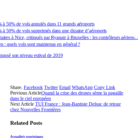
0% à 50% de vols annulés dans 11 grands aéroports
5% à 50% de vols supprimés dans une dizaine d’aéroports
aires à Nice, critiqués par Ryanair à Bruxelles : les contrôleurs aériens
n : quels vols sont maintenus en général ?
épassé son niveau estival de 2019
Share.
Facebook
Twitter
Email
WhatsApp
Copy Link
Previous Article
Quand la crise des drones sème la pagaille
dans le ciel européen
Next Article
TUI France : Jean-Baptiste Delsuc de retour
chez Nouvelles Frontières
Related
Posts
Actualités touristiques