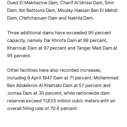
Oued El Makhazine Dam
,
Charif Al Idrissi Dam
,
Smir
Dam
,
Ibn Battouta Dam
,
Moulay Hassan Ben El Mehdi
Dam
,
Chefchaouen Dam
and
Nakhla Dam
.
Three additional dams have exceeded 95 percent
capacity, namely
Dar Khrofa Dam
at 98 percent,
Kharroub Dam
at 97 percent and
Tanger Med Dam
at
95 percent.
Other facilities have also recorded increases,
including
9 April 1947 Dam
at 71 percent,
Mohammed
Ben Abdelkrim Al Khattabi Dam
at 57 percent and
Jomaa Dam
at 30 percent, while nationwide dam
reserves exceed 11,833 million cubic meters with an
overall filling rate of 70.6 percent.